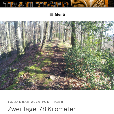
Zum
TRAILTIGER
Inhalt
Menü
springen
VERÖFFENTLICHT
13. JANUAR 2016
VON
TIGER
AM
Zwei Tage, 78 Kilometer