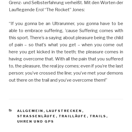
Grenz- und Selbsterfahrung verheißt. Mit den Worten der
Lauflegende Erol “The Rocket” Jones:
“If you gonna be an Ultrarunner, you gonna have to be
able to embrace suffering, ’cause Suffering comes with
this sport. There’s a saying about pleasure being the child
of pain – so that’s what you get – when you come out
here you get kicked in the teeth; the pleasure comes in
having overcome that. With all the pain that you suffered
to, the pleasure, the real joy comes; even if you’re the last
person: you’ve crossed the line; you’ve met your demons
out there on the trail and you’ve overcome them!”
KATEGORIEN
ALLGEMEIN
,
LAUFSTRECKEN
,
STRASSENLÄUFE
,
TRAILLÄUFE
,
TRAILS
,
UHREN UND GPS