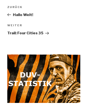
Beitragsnavigation
ZURÜCK
Vorheriger
Beitrag
Hallo Welt!
WEITER
Nächster
Beitrag
Trail: Four Cities 35