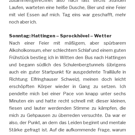
zusammengerechnet also nach fast sechs Stunden
Laufen, warteten eine heiße Dusche, Bier und eine Feier
mit viel Essen auf mich. Tag eins war geschafft, mehr
noch aber ich.
Sonntag: Hattingen – Sprockhövel – Wetter
Nach einer Feier mit mäßigem, aber spürbarem
Alkoholkonsum, eher schlechtem Schlaf und einem guten
Frühstück bestieg ich in Witten den Bus nach Hattingen
und begann südlich des Schulenbergtunnels (übrigens
auch ein guter Startpunkt für ausgedehnte Trailläufe in
Richtung Elfringhauser Schweiz), meinen doch leicht
erschöpften Körper wieder in Gang zu setzen. Ich
pendelte mich bei einer Pace von knapp unter sechs
Minuten ein und hatte recht schnell mit dieser kleinen,
fiesen und lauter werdenden Stimme zu kämpfen, die
mich zu Gehpausen zu überreden versuchte. Da war er
also, der Punkt, an dem das Leiden beginnt und mentale
Stärke gefragt ist. Auf die aufkommende Frage, warum