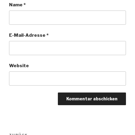
Name
*
E-Mail-Adresse
*
Website
Beitragsnavigation
ZURÜCK