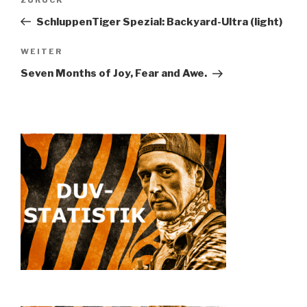
Vorheriger
Beitrag
SchluppenTiger Spezial: Backyard-Ultra (light)
WEITER
Nächster
Beitrag
Seven Months of Joy, Fear and Awe.