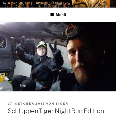
Zum
TRAILTIGER
Inhalt
Menü
springen
VERÖFFENTLICHT
17. OKTOBER 2017
VON
TIGER
AM
SchluppenTiger NightRun Edition