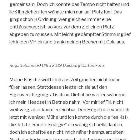
gemeinsam. Doch ich konnte das Tempo nicht halten und
ließ ihn ziehen. Ich wähnte mich nun auf Platz fünf. Das
ging schon in Ordnung, wengleich es immer eine
Enttäuschung ist, so kurz vor dem Ziel einen Platz
abgeben zu müssen. Mit leicht gedämpfter Stimmung lief
ich in den VP ein und trank meinen Becher mit Cola aus.
Regattabahn 50 Ultra 2019 Duisburg Catfun Foto
Meine Flasche wollte ich aus Zeitgründen nicht mehr
füllen lassen. Stattdessen legte ich sie auf den
Eigenverpflegungs-Tisch und lief ohne weiter, während
ich mein Headset in Betrieb nahm. Vor mir lief Till, nicht
weit weg, aber kaum erreichbar. Den Hügel überwand ich
jetzt mit weniger Mühe und ich konnte durch die “es -ist-
die-letzte-Runde-Energie” ein wenig schneller laufen,
doch ich schaffte es nicht, mich näher heranzuarbeiten.
Nach der Südwende begann ich, das Tempo anzuziehen.