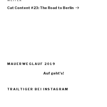
WEITER
Nächster
Beitrag
Cat Content #23: The Road to Berlin
MAUERWEGLAUF 2019
Auf geht's!
TRAILTIGER BEI INSTAGRAM