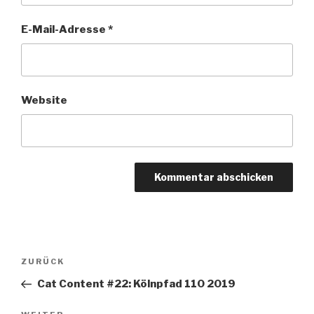
E-Mail-Adresse
*
Website
Beitragsnavigation
ZURÜCK
Vorheriger
Beitrag
Cat Content #22: Kölnpfad 110 2019