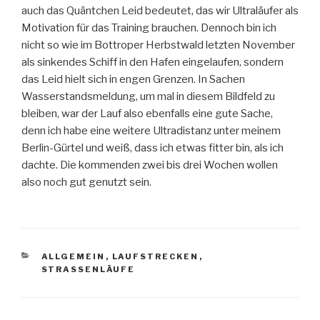
auch das Quäntchen Leid bedeutet, das wir Ultraläufer als
Motivation für das Training brauchen. Dennoch bin ich
nicht so wie im Bottroper Herbstwald letzten November
als sinkendes Schiff in den Hafen eingelaufen, sondern
das Leid hielt sich in engen Grenzen. In Sachen
Wasserstandsmeldung, um mal in diesem Bildfeld zu
bleiben, war der Lauf also ebenfalls eine gute Sache,
denn ich habe eine weitere Ultradistanz unter meinem
Berlin-Gürtel und weiß, dass ich etwas fitter bin, als ich
dachte. Die kommenden zwei bis drei Wochen wollen
also noch gut genutzt sein.
KATEGORIEN
ALLGEMEIN
,
LAUFSTRECKEN
,
STRASSENLÄUFE