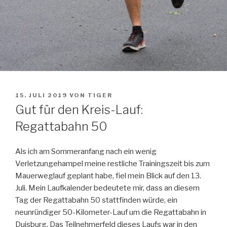
VERÖFFENTLICHT
15. JULI 2019
VON
TIGER
AM
Gut für den Kreis-Lauf:
Regattabahn 50
Als ich am Sommeranfang nach ein wenig
Verletzungehampel meine restliche Trainingszeit bis zum
Mauerweglauf geplant habe, fiel mein Blick auf den 13.
Juli. Mein Laufkalender bedeutete mir, dass an diesem
Tag der Regattabahn 50 stattfinden würde, ein
neunründiger 50-Kilometer-Lauf um die Regattabahn in
Duisburg. Das Teilnehmerfeld dieses Laufs war in den