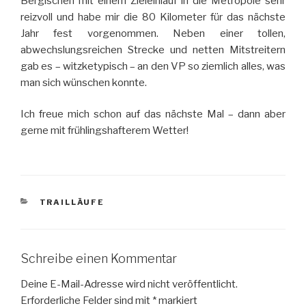
Bergischen mit einem Zieleinlauf in die Metropole sehr
reizvoll und habe mir die 80 Kilometer für das nächste
Jahr fest vorgenommen. Neben einer tollen,
abwechslungsreichen Strecke und netten Mitstreitern
gab es – witzketypisch – an den VP so ziemlich alles, was
man sich wünschen konnte.
Ich freue mich schon auf das nächste Mal – dann aber
gerne mit frühlingshafterem Wetter!
KATEGORIEN
TRAILLÄUFE
Schreibe einen Kommentar
Deine E-Mail-Adresse wird nicht veröffentlicht.
Erforderliche Felder sind mit
*
markiert