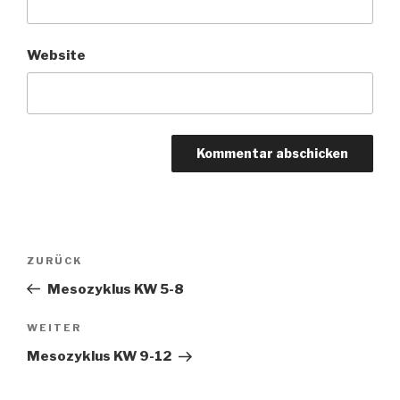
Website
Beitragsnavigation
ZURÜCK
Vorheriger
Beitrag
Mesozyklus KW 5-8
WEITER
Nächster
Beitrag
Mesozyklus KW 9-12