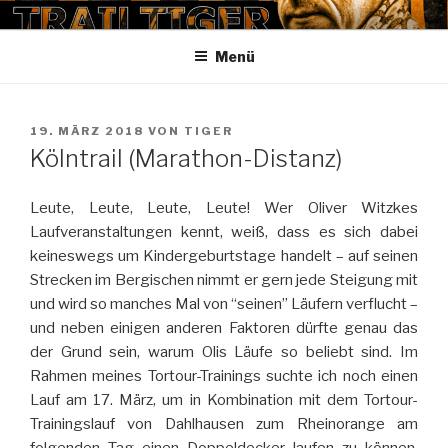
Zum
TRAILTIGER
Inhalt
Menü
springen
VERÖFFENTLICHT
19. MÄRZ 2018
VON
TIGER
AM
Kölntrail (Marathon-Distanz)
Leute, Leute, Leute, Leute! Wer Oliver Witzkes
Laufveranstaltungen kennt, weiß, dass es sich dabei
keineswegs um Kindergeburtstage handelt – auf seinen
Strecken im Bergischen nimmt er gern jede Steigung mit
und wird so manches Mal von “seinen” Läufern verflucht –
und neben einigen anderen Faktoren dürfte genau das
der Grund sein, warum Olis Läufe so beliebt sind. Im
Rahmen meines Tortour-Trainings suchte ich noch einen
Lauf am 17. März, um in Kombination mit dem Tortour-
Trainingslauf von Dahlhausen zum Rheinorange am