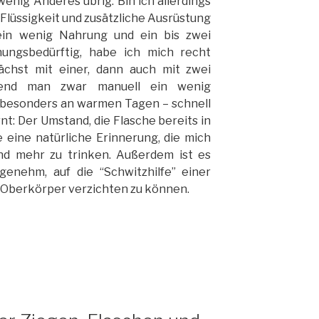
wenig Anderes übrig. Bin ich allerdings
 Flüssigkeit und zusätzliche Ausrüstung
ein wenig Nahrung und ein bis zwei
ungsbedürftig, habe ich mich recht
ächst mit einer, dann auch mit zwei
rend man zwar manuell ein wenig
– besonders an warmen Tagen – schnell
nt: Der Umstand, die Flasche bereits in
 eine natürliche Erinnerung, die mich
und mehr zu trinken. Außerdem ist es
nehm, auf die “Schwitzhilfe” einer
m Oberkörper verzichten zu können.