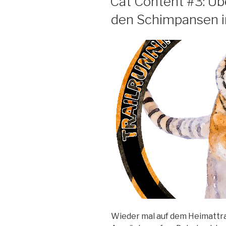
Cat Content #3: Üb
den Schimpansen 
Wieder mal auf dem Heimattra