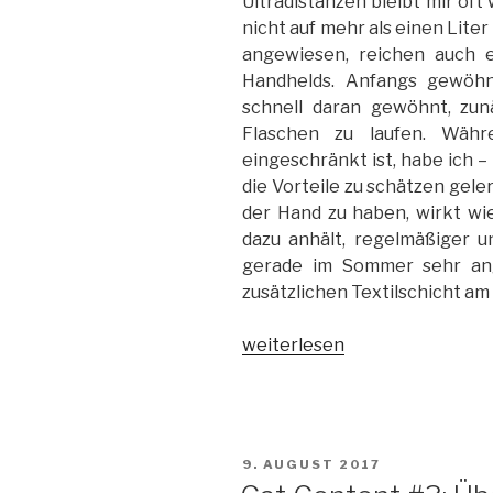
Ultradistanzen bleibt mir oft 
nicht auf mehr als einen Liter
angewiesen, reichen auch 
Handhelds. Anfangs gewöhn
schnell daran gewöhnt, zun
Flaschen zu laufen. Wäh
eingeschränkt ist, habe ich 
die Vorteile zu schätzen geler
der Hand zu haben, wirkt wie
dazu anhält, regelmäßiger 
gerade im Sommer sehr ange
zusätzlichen Textilschicht a
„Kein
weiterlesen
mieses
Pack:
Nathan
VaporKrar
VERÖFFENTLICHT
9. AUGUST 2017
WaistPak“
AM