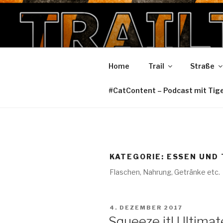
Zum
Inhalt
TRAILTIGE
springen
Home
Trail
Straße
#CatContent – Podcast mit Tig
KATEGORIE:
ESSEN UND 
Flaschen, Nahrung, Getränke etc.
VERÖFFENTLICHT
4. DEZEMBER 2017
AM
Squeeze it! Ultima