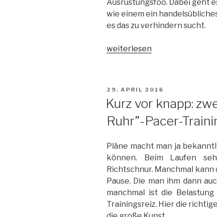
Ausrüstungsfoo. Dabei geht es
wie einem ein handelsübliches
es das zu verhindern sucht.
„Cat
weiterlesen
Content
#3:
Über
VERÖFFENTLICHT
29. APRIL 2016
Ziegen,
AM
Kurz vor knapp: zw
Flaschen
Ruhr”-Pacer-Traini
und
den
Schimpansen
Pläne macht man ja bekanntl
in
können. Beim Laufen sehe
meinem
Richtschnur. Manchmal kann d
Kopf“
Pause. Die man ihm dann auc
manchmal ist die Belastung
Trainingsreiz. Hier die richti
die große Kunst.