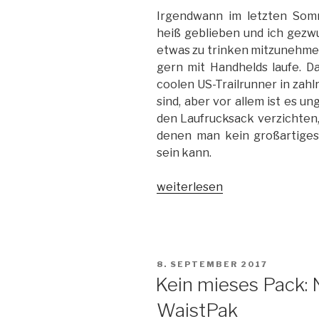
Irgendwann im letzten Som
heiß geblieben und ich gezw
etwas zu trinken mitzunehmen
gern mit Handhelds laufe. Das
coolen US-Trailrunner in zah
sind, aber vor allem ist es u
den Laufrucksack verzichten,
denen man kein großartige
sein kann.
„Squeeze
weiterlesen
it!
Ultimate
Direction
Groove
VERÖFFENTLICHT
8. SEPTEMBER 2017
AMP
AM
Kein mieses Pack:
Handheld“
WaistPak