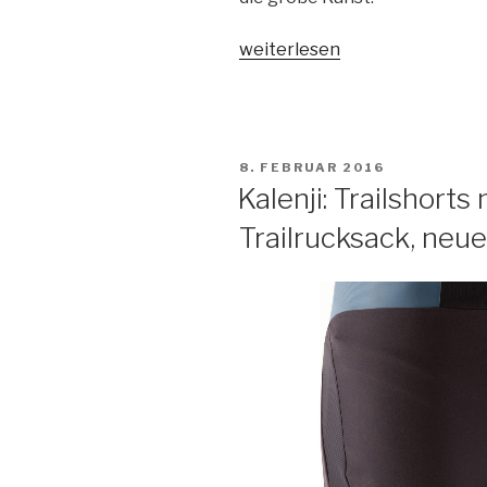
„Kurz
weiterlesen
vor
knapp:
zwei
Wochen
VERÖFFENTLICHT
8. FEBRUAR 2016
“Tortour
AM
Kalenji: Trailshorts
de
Trailrucksack, neue
Ruhr”-
Pacer-
Training“