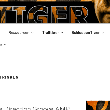
R
Ressourcen
Trailtiger
SchluppenTiger
er
TRINKEN
te Direction Groove AMP