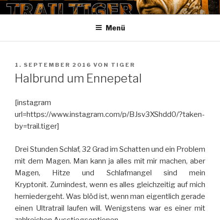
Zum
TRAILTIGER
Inhalt
Menü
springen
VERÖFFENTLICHT
1. SEPTEMBER 2016
VON
TIGER
AM
Halbrund um Ennepetal
[instagram
url=https://www.instagram.com/p/BJsv3XShdd0/?taken-
by=trail.tiger]
Drei Stunden Schlaf, 32 Grad im Schatten und ein Problem
mit dem Magen. Man kann ja alles mit mir machen, aber
Magen, Hitze und Schlafmangel sind mein
Kryptonit. Zumindest, wenn es alles gleichzeitig auf mich
herniedergeht. Was blöd ist, wenn man eigentlich gerade
einen Ultratrail laufen will. Wenigstens war es einer mit
zahlreichen Ausstiegsoptionen.