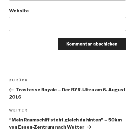
Website
Beitragsnavigation
ZURÜCK
Vorheriger
Beitrag
Trastesse Royale – Der RZR-Ultra am 6. August
2016
WEITER
Nächster
Beitrag
“Mein Raumschiff steht gleich da hinten” – 50km
von Essen-Zentrum nach Wetter