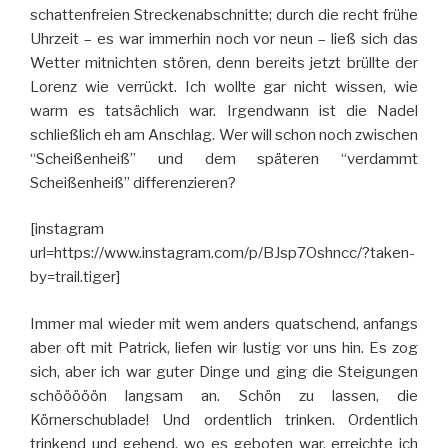
schattenfreien Streckenabschnitte; durch die recht frühe
Uhrzeit – es war immerhin noch vor neun – ließ sich das
Wetter mitnichten stören, denn bereits jetzt brüllte der
Lorenz wie verrückt. Ich wollte gar nicht wissen, wie
warm es tatsächlich war. Irgendwann ist die Nadel
schließlich eh am Anschlag. Wer will schon noch zwischen
“Scheißenheiß” und dem späteren “verdammt
Scheißenheiß” differenzieren?
[instagram
url=https://www.instagram.com/p/BJsp7Oshncc/?taken-
by=trail.tiger]
Immer mal wieder mit wem anders quatschend, anfangs
aber oft mit Patrick, liefen wir lustig vor uns hin. Es zog
sich, aber ich war guter Dinge und ging die Steigungen
schööööön langsam an. Schön zu lassen, die
Körnerschublade! Und ordentlich trinken. Ordentlich
trinkend und gehend, wo es geboten war, erreichte ich