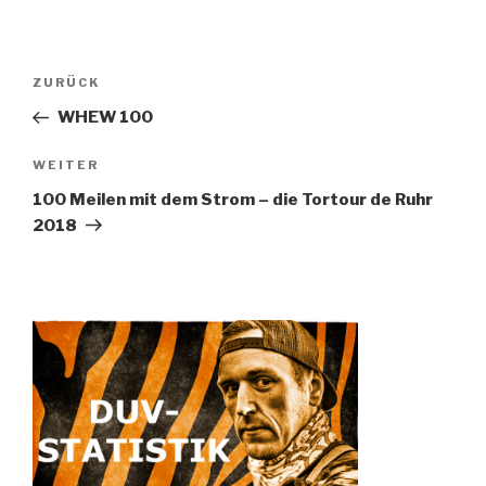
Beitragsnavigation
ZURÜCK
Vorheriger
Beitrag
WHEW 100
WEITER
Nächster
Beitrag
100 Meilen mit dem Strom – die Tortour de Ruhr
2018