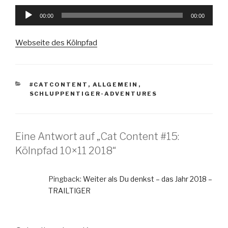
Audio-
00:00
00:00
Player
Webseite des Kölnpfad
KATEGORIEN
#CATCONTENT
,
ALLGEMEIN
,
SCHLUPPENTIGER-ADVENTURES
Eine Antwort auf „Cat Content #15:
Kölnpfad 10×11 2018“
Pingback:
Weiter als Du denkst – das Jahr 2018 –
TRAILTIGER