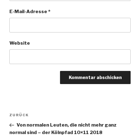
E-Mail-Adresse
*
Website
Beitragsnavigation
ZURÜCK
Vorheriger
Beitrag
Von normalen Leuten, die nicht mehr ganz
normal sind – der Kölnpfad 10×11 2018