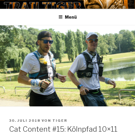
Zum
TRAILTIGER
Inhalt
Menü
springen
VERÖFFENTLICHT
30. JULI 2018
VON
TIGER
AM
Cat Content #15: Kölnpfad 10×11