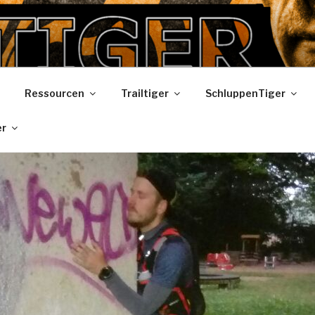
R
Ressourcen
Trailtiger
SchluppenTiger
er