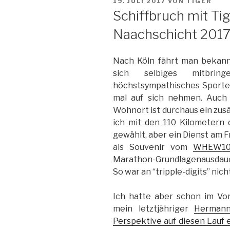
VERÖFFENTLICHT
19. JULI 2017
VON
TIGER
AM
Schiffbruch mit Tig
Naachschicht 201
Nach Köln fährt man bekannt
sich selbiges mitbri
höchstsympathisches Sporte
mal auf sich nehmen. Auch
Wohnort ist durchaus ein zus
ich mit den 110 Kilometern 
gewählt, aber ein Dienst am F
als Souvenir vom
WHEW1
Marathon-Grundlagenausdauer
So war an “tripple-digits” nic
Ich hatte aber schon im Vo
mein letztjähriger
Herman
Perspektive auf diesen Lauf e