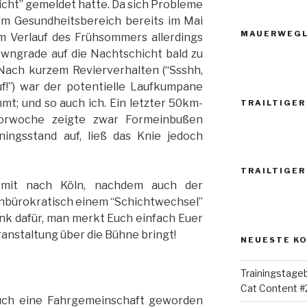
cht” gemeldet hatte. Da sich Probleme
 im Gesundheitsbereich bereits im Mai
MAUERWEGL
im Verlauf des Frühsommers allerdings
Downgrade auf die Nachtschicht bald zu
Nach kurzem Revierverhalten (“Ssshh,
uf!”) war der potentielle Laufkumpane
mmt; und so auch ich. Ein letzter 50km-
TRAILTIGER
Vorwoche zeigte zwar Formeinbußen
ngsstand auf, ließ das Knie jedoch
TRAILTIGER
 mit nach Köln, nachdem auch der
 unbürokratisch einem “Schichtwechsel”
nk dafür, man merkt Euch einfach Euer
eranstaltung über die Bühne bringt!
NEUESTE K
Trainingstage
Cat Content #
auch eine Fahrgemeinschaft geworden