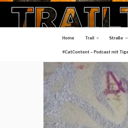
Zum
Inhalt
TRAILTIGE
springen
Home
Trail
Straße
#CatContent – Podcast mit Tig