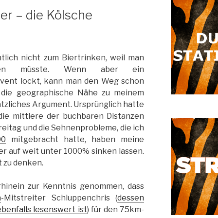
er – die Kölsche
7
lich nicht zum Biertrinken, weil man
ngen müsste. Wenn aber ein
vent lockt, kann man den Weg schon
 die geographische Nähe zu meinem
ätzliches Argument. Ursprünglich hatte
die mittlere der buchbaren Distanzen
reitag und die Sehnenprobleme, die ich
00
mitgebracht hatte, haben meine
 auf weit unter 1000% sinken lassen.
ht zu denken.
rhinein zur Kenntnis genommen, dass
n
-Mitstreiter Schluppenchris (
dessen
benfalls lesenswert ist
) für den 75km-