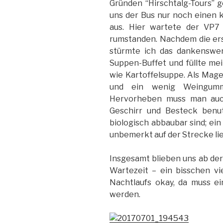
Gründen “Hirschtalg-Tours” 
uns der Bus nur noch einen
aus. Hier wartete der VP7
rumstanden. Nachdem die ers
stürmte ich das dankenswer
Suppen-Buffet und füllte me
wie Kartoffelsuppe. Als Mage
und ein wenig Weingummi
Hervorheben muss man auch,
Geschirr und Besteck benut
biologisch abbaubar sind; ein 
unbemerkt auf der Strecke li
Insgesamt blieben uns ab de
Wartezeit – ein bisschen vi
Nachtlaufs okay, da muss e
werden.