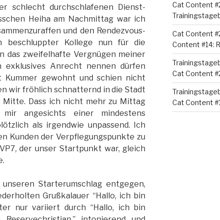
Cat Content #
er schlecht durchschlafenen Dienst-
Trainingstage
sschen Heiha am Nachmittag war ich
usammenzuraffen und den Rendezvous-
Cat Content #
 beschluppter Kollege nun für die
Content #14:
en das zweifelhafte Vergnügen meiner
Trainingstage
n exklusives Anrecht nennen dürfen
Cat Content #
ist Kummer gewohnt und schien nicht
ren wir fröhlich schnatternd in die Stadt
Trainingstage
 Mitte. Dass ich nicht mehr zu Mittag
Cat Content #1
 mir angesichts einer mindestens
lötzlich als irgendwie unpassend. Ich
ten Kunden der Verpflegungspunkte zu
 VP7, der unser Startpunkt war, gleich
e.
 unseren Starterumschlag entgegen,
derholten Grußkalauer “Hallo, ich bin
ter nur variiert durch “Hallo, ich bin
 Reservechristian.” intonierend und