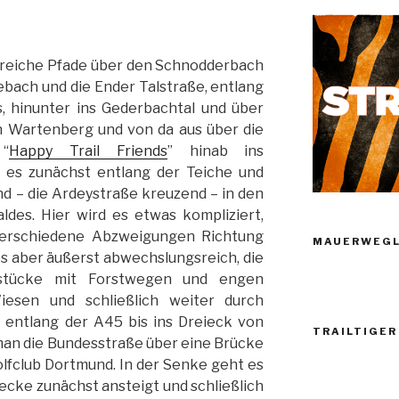
lreiche Pfade über den Schnodderbach
bach und die Ender Talstraße, entlang
, hinunter ins Gederbachtal und über
en Wartenberg und von da aus über die
 “
Happy Trail Friends
” hinab ins
t es zunächst entlang der Teiche und
nd – die Ardeystraße kreuzend – in den
ldes. Hier wird es etwas kompliziert,
erschiedene Abzweigungen Richtung
MAUERWEGL
s aber äußerst abwechslungsreich, die
dstücke mit Forstwegen und engen
Wiesen und schließlich weiter durch
t entlang der A45 bis ins Dreieck von
TRAILTIGER
man die Bundesstraße über eine Brücke
lfclub Dortmund. In der Senke geht es
recke zunächst ansteigt und schließlich