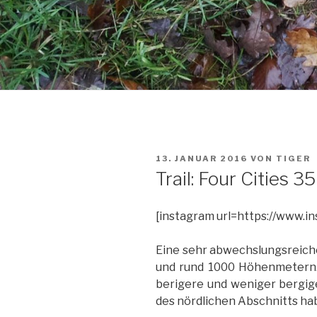
VERÖFFENTLICHT
13. JANUAR 2016
VON
TIGER
AM
Trail: Four Cities 35
[instagram url=https://www
Eine sehr abwechslungsreiche
und rund 1000 Höhenmetern.,
berigere und weniger bergige
des nördlichen Abschnitts hab