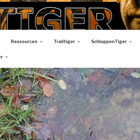
R
Ressourcen
Trailtiger
SchluppenTiger
er