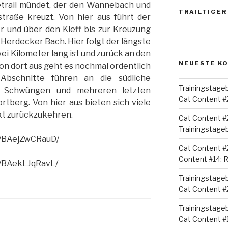
etrail mündet, der den Wannebach und
TRAILTIGER
straße kreuzt. Von hier aus führt der
r und über den Kleff bis zur Kreuzung
Herdecker Bach. Hier folgt der längste
ei Kilometer lang ist und zurück an den
NEUESTE K
on dort aus geht es nochmal ordentlich
 Abschnitte führen an die südliche
Trainingstage
n Schwüngen und mehreren letzten
Cat Content #
tberg. Von hier aus bieten sich viele
kt zurückzukehren.
Cat Content #
Trainingstage
p/BAejZwCRauD/
Cat Content #
Content #14:
p/BAekLJqRavL/
Trainingstage
Cat Content #
Trainingstage
Cat Content #1