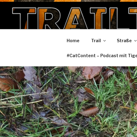
Zum
Inhalt
TRAILTIGE
springen
Home
Trail
Straße
#CatContent – Podcast mit Tig