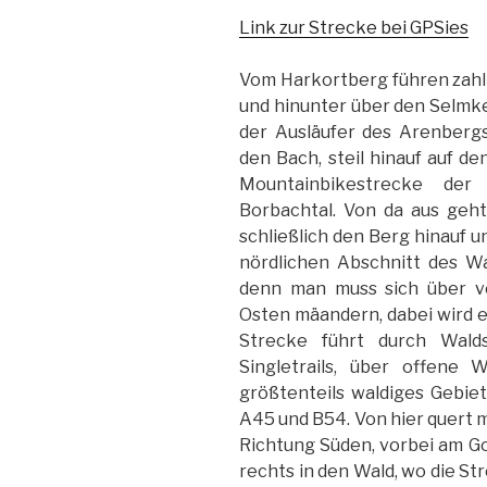
Link zur Strecke bei GPSies
Vom Harkortberg führen zah
und hinunter über den Selmke
der Ausläufer des Arenbergs
den Bach, steil hinauf auf d
Mountainbikestrecke der
Borbachtal. Von da aus geh
schließlich den Berg hinauf u
nördlichen Abschnitt des Wa
denn man muss sich über v
Osten mäandern, dabei wird e
Strecke führt durch Wal
Singletrails, über offene 
größtenteils waldiges Gebie
A45 und B54. Von hier quert 
Richtung Süden, vorbei am Go
rechts in den Wald, wo die St