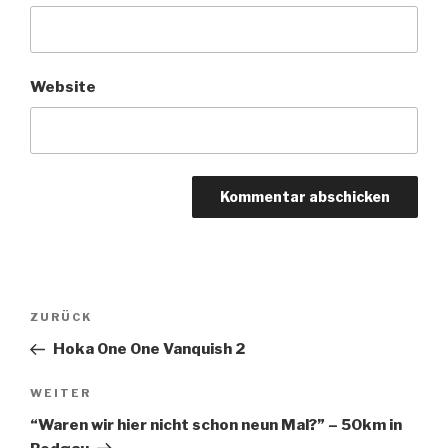
Website
Beitragsnavigation
ZURÜCK
Vorheriger
Beitrag
Hoka One One Vanquish 2
WEITER
Nächster
Beitrag
“Waren wir hier nicht schon neun Mal?” – 50km in