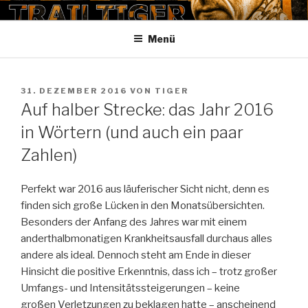
Zum
TRAILTIGER
Inhalt
Menü
springen
VERÖFFENTLICHT
31. DEZEMBER 2016
VON
TIGER
AM
Auf halber Strecke: das Jahr 2016
in Wörtern (und auch ein paar
Zahlen)
Perfekt war 2016 aus läuferischer Sicht nicht, denn es
finden sich große Lücken in den Monatsübersichten.
Besonders der Anfang des Jahres war mit einem
anderthalbmonatigen Krankheitsausfall durchaus alles
andere als ideal. Dennoch steht am Ende in dieser
Hinsicht die positive Erkenntnis, dass ich – trotz großer
Umfangs- und Intensitätssteigerungen – keine
großen Verletzungen zu beklagen hatte – anscheinend