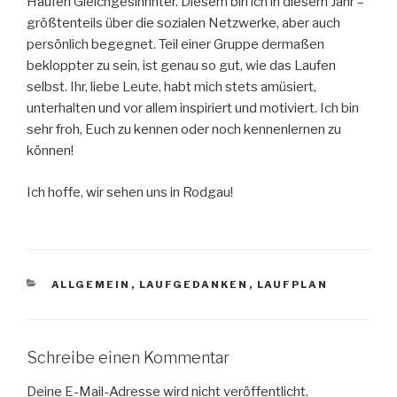
Haufen Gleichgesinnnter. Diesem bin ich in diesem Jahr –
größtenteils über die sozialen Netzwerke, aber auch
persönlich begegnet. Teil einer Gruppe dermaßen
bekloppter zu sein, ist genau so gut, wie das Laufen
selbst. Ihr, liebe Leute, habt mich stets amüsiert,
unterhalten und vor allem inspiriert und motiviert. Ich bin
sehr froh, Euch zu kennen oder noch kennenlernen zu
können!
Ich hoffe, wir sehen uns in Rodgau!
KATEGORIEN
ALLGEMEIN
,
LAUFGEDANKEN
,
LAUFPLAN
Schreibe einen Kommentar
Deine E-Mail-Adresse wird nicht veröffentlicht.