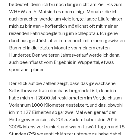
bedeutet, denn: ich bin noch lange nicht am Ziel. Bis zum
WHEW am 5. Mai sind es noch einige Monate, die ich
auch brauchen werde, um viele lange, lange Läufe hinter
mich zu bringen – hoffentlich möglichst oft mit meiner
reizenden Fahrradbegleitung im Schlepptau. Ich gehe
durchaus gestärkt, aber immer noch mit einem gewissen
Bammel in die letzten Monate vor meinem ersten
Hunderter. Den weiteren Jahresverlauf werde ich dann,
auch beeinflusst vom Ergebnis in Wuppertal, etwas
spontaner planen.
Der Blick auf die Zahlen zeigt, dass das gewachsene
Selbstbewusstsein durchaus begründet ist, denn ich
habe mich mit 2800 Jahreskilometern im Vergleich zum
Vorjahr um 1000 Kilometer gesteigert, und das, obwohl
ich mit 127 Einheiten sogar zwei Mal weniger auf der
Piste gewesen bin, als 2015. Zudem habe ich in 2016
300% intensiver trainiert und war mit zwölf Tagen und 18
Stunden (7:5) wesentlich länger unterwegs, habe dabei