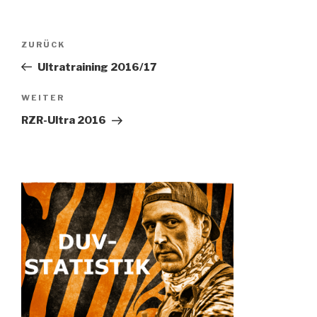
Beitragsnavigation
ZURÜCK
Vorheriger
Beitrag
Ultratraining 2016/17
WEITER
Nächster
Beitrag
RZR-Ultra 2016