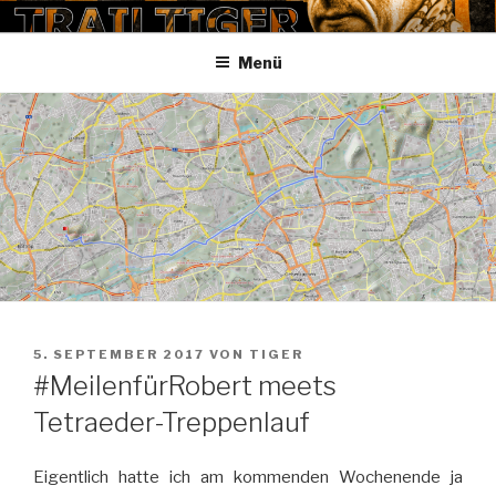
Zum
TRAILTIGER
Inhalt
Menü
springen
VERÖFFENTLICHT
5. SEPTEMBER 2017
VON
TIGER
AM
#MeilenfürRobert meets
Tetraeder-Treppenlauf
Eigentlich hatte ich am kommenden Wochenende ja