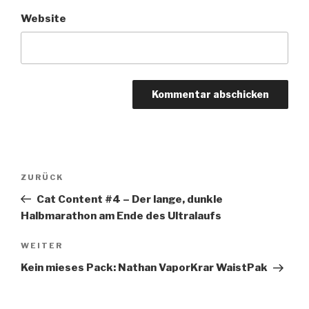
Website
Beitragsnavigation
ZURÜCK
Vorheriger
Beitrag
Cat Content #4 – Der lange, dunkle
Halbmarathon am Ende des Ultralaufs
WEITER
Nächster
Beitrag
Kein mieses Pack: Nathan VaporKrar WaistPak