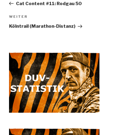
Beitrag
Cat Content #11: Rodgau 50
WEITER
Nächster
Beitrag
Kölntrail (Marathon-Distanz)