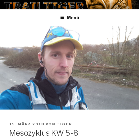
Zum
TRAILTIGER
Inhalt
Menü
springen
VERÖFFENTLICHT
15. MÄRZ 2018
VON
TIGER
AM
Mesozyklus KW 5-8