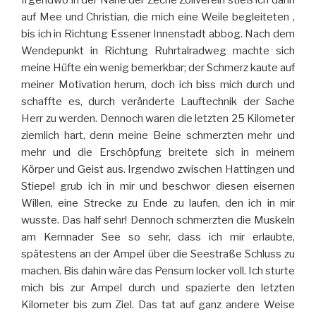
Irgendwo in der Nähe der Zeche Zollverein stieß ich dann
auf Mee und Christian, die mich eine Weile begleiteten ,
bis ich in Richtung Essener Innenstadt abbog. Nach dem
Wendepunkt in Richtung Ruhrtalradweg machte sich
meine Hüfte ein wenig bemerkbar; der Schmerz kaute auf
meiner Motivation herum, doch ich biss mich durch und
schaffte es, durch veränderte Lauftechnik der Sache
Herr zu werden. Dennoch waren die letzten 25 Kilometer
ziemlich hart, denn meine Beine schmerzten mehr und
mehr und die Erschöpfung breitete sich in meinem
Körper und Geist aus. Irgendwo zwischen Hattingen und
Stiepel grub ich in mir und beschwor diesen eisernen
Willen, eine Strecke zu Ende zu laufen, den ich in mir
wusste. Das half sehr! Dennoch schmerzten die Muskeln
am Kemnader See so sehr, dass ich mir erlaubte,
spätestens an der Ampel über die Seestraße Schluss zu
machen. Bis dahin wäre das Pensum locker voll. Ich sturte
mich bis zur Ampel durch und spazierte den letzten
Kilometer bis zum Ziel. Das tat auf ganz andere Weise